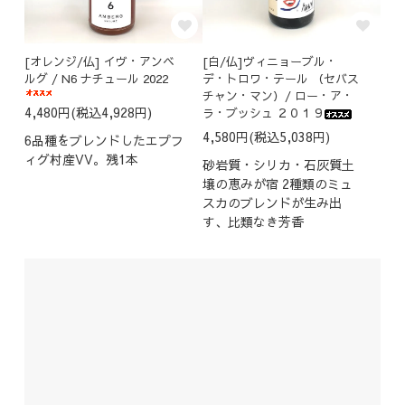
[オレンジ/仏] イヴ・アンベ
[白/仏]ヴィニョーブル・
ルグ / N6 ナチュール 2022
デ・トロワ・テール （セバス
チャン・マン）/ ロー・ア・
4,480円(税込4,928円)
ラ・ブッシュ ２０１９
4,580円(税込5,038円)
6品種をブレンドしたエプフ
ィグ村産VV。残1本
砂岩質・シリカ・石灰質土
壌の恵みが宿 2種類のミュ
スカのブレンドが生み出
す、比類なき芳香