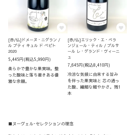
[赤/仏]ドメーヌ・ニグラン /
[赤/仏]エリック・エ・ベラ
ル プティ キュル ド ペピト
ンジェール・ティル / プルサ
2020
ール レ・グランド・ヴィーニ
ュ
5,445円(税込5,990円)
7,645円(税込8,410円)
柔らかで豊かな果実味。整
冷涼な気候に由来する旨み
った酸味と落ち着きある優
を伴った果実味と 芯の通っ
雅な余韻。
た酸、繊細な細やかさ。残1
本
■ヌーヴェル･セレクションの理念