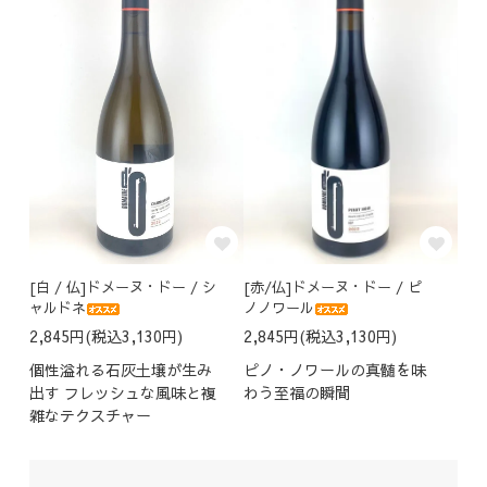
[白 / 仏]ドメーヌ・ドー / シ
[赤/仏]ドメーヌ・ドー / ピ
ャルドネ
ノノワール
2,845円(税込3,130円)
2,845円(税込3,130円)
個性溢れる石灰土壌が生み
ピノ・ノワールの真髄を味
出す フレッシュな風味と複
わう至福の瞬間
雑なテクスチャー