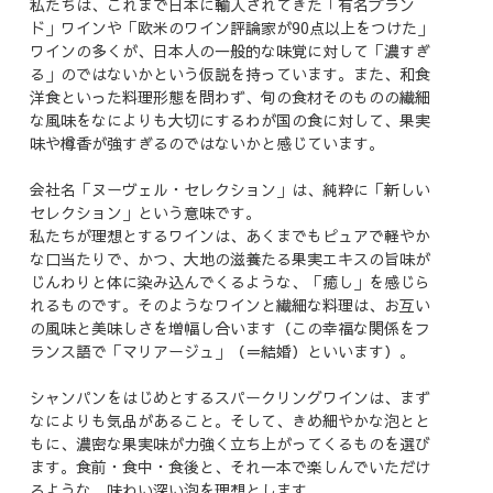
私たちは、これまで日本に輸入されてきた「有名ブラン
ド」ワインや「欧米のワイン評論家が90点以上をつけた」
ワインの多くが、日本人の一般的な味覚に対して「濃すぎ
る」のではないかという仮説を持っています。また、和食
洋食といった料理形態を問わず、旬の食材そのものの繊細
な風味をなによりも大切にするわが国の食に対して、果実
味や樽香が強すぎるのではないかと感じています。
会社名「ヌーヴェル・セレクション」は、純粋に「新しい
セレクション」という意味です。
私たちが理想とするワインは、あくまでもピュアで軽やか
な口当たりで、かつ、大地の滋養たる果実エキスの旨味が
じんわりと体に染み込んでくるような、「癒し」を感じら
れるものです。そのようなワインと繊細な料理は、お互い
の風味と美味しさを増幅し合います（この幸福な関係をフ
ランス語で「マリアージュ」（＝結婚）といいます）。
シャンパンをはじめとするスパークリングワインは、まず
なによりも気品があること。そして、きめ細やかな泡とと
もに、濃密な果実味が力強く立ち上がってくるものを選び
ます。食前・食中・食後と、それ一本で楽しんでいただけ
るような、味わい深い泡を理想とします。