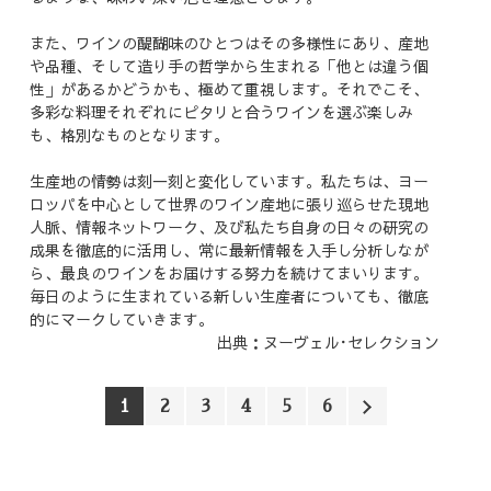
また、ワインの醍醐味のひとつはその多様性にあり、産地
や品種、そして造り手の哲学から生まれる「他とは違う個
性」があるかどうかも、極めて重視します。それでこそ、
多彩な料理それぞれにピタリと合うワインを選ぶ楽しみ
も、格別なものとなります。
生産地の情勢は刻一刻と変化しています。私たちは、ヨー
ロッパを中心として世界のワイン産地に張り巡らせた現地
人脈、情報ネットワーク、及び私たち自身の日々の研究の
成果を徹底的に活用し、常に最新情報を入手し分析しなが
ら、最良のワインをお届けする努力を続けてまいります。
毎日のように生まれている新しい生産者についても、徹底
的にマークしていきます。
出典：ヌーヴェル･セレクション
1
2
3
4
5
6