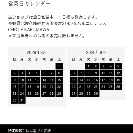
営業日カレンダー
当ショップは全日営業中。土日祝も発送します。
長野県北佐久郡軽井沢町長倉2145-5 ハルニレテラス
CERCLE KARUIZAWA
※未成年者へのお酒の販売は致しません。
2026年8月
2026年9月
日
月
火
水
木
金
土
日
月
火
水
木
金
土
1
1
2
3
4
5
2
3
4
5
6
7
8
6
7
8
9
10
11
12
9
10
11
12
13
14
15
13
14
15
16
17
18
19
16
17
18
19
20
21
22
20
21
22
23
24
25
26
23
24
25
26
27
28
29
27
28
29
30
30
31
特定商取引法に基づく表記