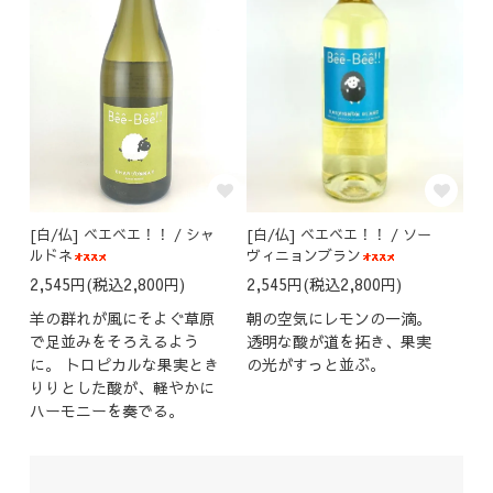
[白/仏] ベエベエ！！ / シャ
[白/仏] ベエベエ！！ / ソー
ルドネ
ヴィニョンブラン
2,545円(税込2,800円)
2,545円(税込2,800円)
羊の群れが風にそよぐ草原
朝の空気にレモンの一滴。
で足並みをそろえるよう
透明な酸が道を拓き、果実
に。 トロピカルな果実とき
の光がすっと並ぶ。
りりとした酸が、軽やかに
ハーモニーを奏でる。