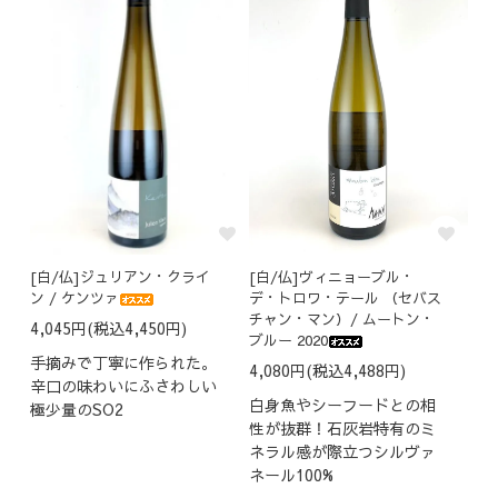
[白/仏]ジュリアン・クライ
[白/仏]ヴィニョーブル・
ン / ケンツァ
デ・トロワ・テール （セバス
チャン・マン）/ ムートン・
4,045円(税込4,450円)
ブルー 2020
手摘みで丁寧に作られた。
4,080円(税込4,488円)
辛口の味わいにふさわしい
白身魚やシーフードとの相
極少量のSO2
性が抜群！石灰岩特有のミ
ネラル感が際立つシルヴァ
ネール100%