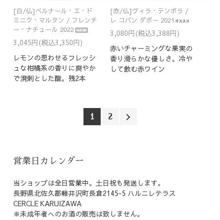
[白/仏]ベルナール・エ・ド
[赤/仏]ヴィラ・テンポラ /
ミニク・マルタン / フレンチ
レ コパン ダボー 2021
ー・ナチュール 2022
3,080円(税込3,388円)
3,045円(税込3,350円)
赤いチャーミングな果実の
レモンの思わせるフレッシ
香り滑らかな優しさ。冷や
ュな柑橘系の香りに爽やか
して飲む赤ワイン
で溌剌とした酸。残2本
1
2
営業日カレンダー
当ショップは全日営業中。土日祝も発送します。
長野県北佐久郡軽井沢町長倉2145-5 ハルニレテラス
CERCLE KARUIZAWA
※未成年者へのお酒の販売は致しません。