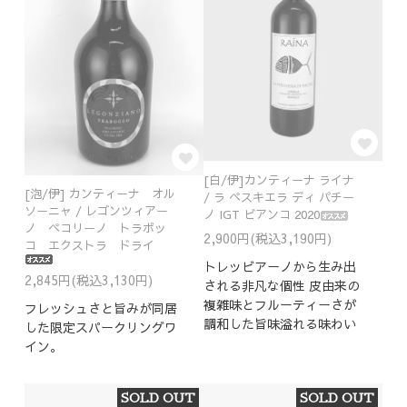
[白/伊]カンティーナ ライナ
[泡/伊] カンティーナ オル
/ ラ ペスキエラ ディ パチー
ソーニャ / レゴンツィアー
ノ IGT ビアンコ 2020
ノ ペコリーノ トラボッ
2,900円(税込3,190円)
コ エクストラ ドライ
トレッビアーノから生み出
2,845円(税込3,130円)
される非凡な個性 皮由来の
複雑味とフルーティーさが
フレッシュさと旨みが同居
調和した旨味溢れる味わい
した限定スパークリングワ
イン。
SOLD OUT
SOLD OUT