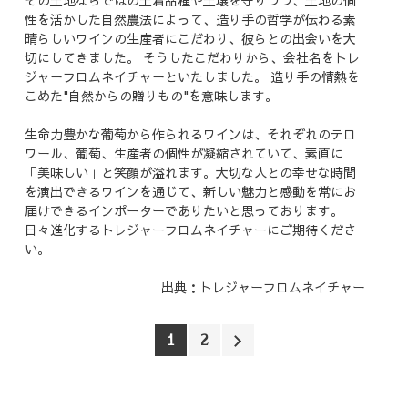
その土地ならではの土着品種や土壌を守りつつ、土地の個
性を活かした自然農法によって、造り手の哲学が伝わる素
晴らしいワインの生産者にこだわり、彼らとの出会いを大
切にしてきました。 そうしたこだわりから、会社名をトレ
ジャーフロムネイチャーといたしました。 造り手の情熱を
こめた"自然からの贈りもの"を意味します。
生命力豊かな葡萄から作られるワインは、それぞれのテロ
ワール、葡萄、生産者の個性が凝縮されていて、素直に
「美味しい」と笑顔が溢れます。大切な人との幸せな時間
を演出できるワインを通じて、新しい魅力と感動を常にお
届けできるインポーターでありたいと思っております。
日々進化するトレジャーフロムネイチャーにご期待くださ
い。
出典：トレジャーフロムネイチャー
1
2