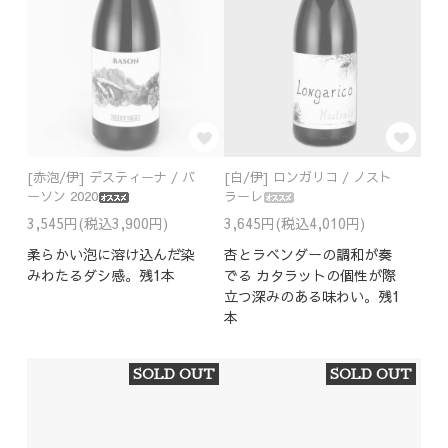
[赤泡/伊] デスティーナ / バ
[白/伊] ロンガリコ / ノスト
ーソン 2020
ラーレ
3,545円(税込3,900円)
3,645円(税込4,010円)
柔らかい泡に溶け込んだ染
杏とラベンダーの調和が奏
みわたるダシ感。残1本
でる カタラットの個性が際
立つ深みのある味わい。残1
本
SOLD OUT
SOLD OUT