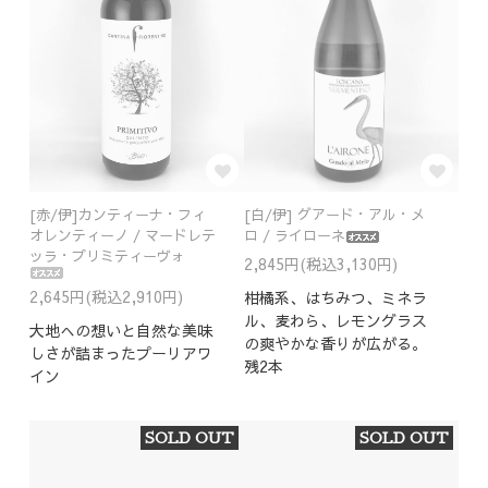
[赤/伊]カンティーナ・フィ
[白/伊] グアード・アル・メ
オレンティーノ / マードレテ
ロ / ライローネ
ッラ・プリミティーヴォ
2,845円(税込3,130円)
2,645円(税込2,910円)
柑橘系、はちみつ、ミネラ
ル、麦わら、レモングラス
大地への想いと自然な美味
の爽やかな香りが広がる。
しさが詰まったプーリアワ
残2本
イン
SOLD OUT
SOLD OUT