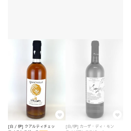
[白 / 伊] クアルティチェッ
[白/伊] カーザ・ディ・モン