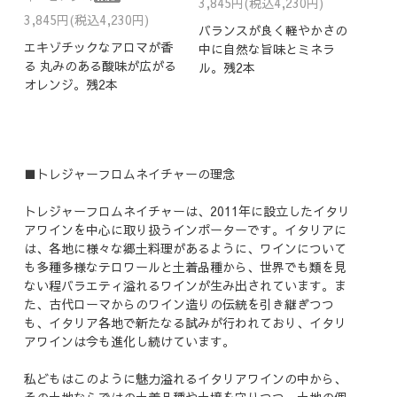
3,845円(税込4,230円)
3,845円(税込4,230円)
バランスが良く軽やかさの
エキゾチックなアロマが香
中に自然な旨味とミネラ
る 丸みのある酸味が広がる
ル。残2本
オレンジ。残2本
■トレジャーフロムネイチャーの理念
トレジャーフロムネイチャーは、2011年に設立したイタリ
アワインを中心に取り扱うインポーターです。イタリアに
は、各地に様々な郷土料理があるように、ワインについて
も多種多様なテロワールと土着品種から、世界でも類を見
ない程バラエティ溢れるワインが生み出されています。ま
た、古代ローマからのワイン造りの伝統を引き継ぎつつ
も、イタリア各地で新たなる試みが行われており、イタリ
アワインは今も進化し続けています。
私どもはこのように魅力溢れるイタリアワインの中から、