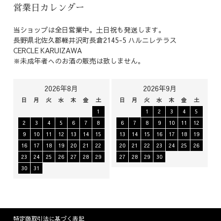
営業日カレンダー
当ショップは全日営業中。土日祝も発送します。
長野県北佐久郡軽井沢町長倉2145-5 ハルニレテラス
CERCLE KARUIZAWA
※未成年者へのお酒の販売は致しません。
2026年8月
2026年9月
日
月
火
水
木
金
土
日
月
火
水
木
金
土
1
1
2
3
4
5
2
3
4
5
6
7
8
6
7
8
9
10
11
12
9
10
11
12
13
14
15
13
14
15
16
17
18
19
16
17
18
19
20
21
22
20
21
22
23
24
25
26
23
24
25
26
27
28
29
27
28
29
30
30
31
特定商取引法に基づく表記