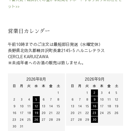
ット>>
営業日カレンダー
午前10時までのご注文は最短即日発送（水曜定休）
長野県北佐久郡軽井沢町長倉2145-5 ハルニレテラス
CERCLE KARUIZAWA
※未成年者へのお酒の販売は致しません。
2026年8月
2026年9月
日
月
火
水
木
金
土
日
月
火
水
木
金
土
1
1
2
3
4
5
2
3
4
5
6
7
8
6
7
8
9
10
11
12
9
10
11
12
13
14
15
13
14
15
16
17
18
19
16
17
18
19
20
21
22
20
21
22
23
24
25
26
23
24
25
26
27
28
29
27
28
29
30
30
31