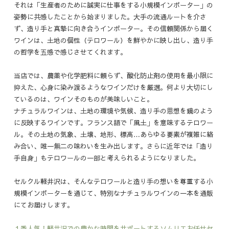
それは「生産者のために誠実に仕事をする小規模インポーター」の
姿勢に共感したことから始まりました。大手の流通ルートを介さ
ず、造り手と真摯に向き合うインポーター。その信頼関係から届く
ワインは、土地の個性（テロワール）を鮮やかに映し出し、造り手
の哲学を五感で感じさせてくれます。
当店では、農薬や化学肥料に頼らず、酸化防止剤の使用を最小限に
抑えた、心身に染み渡るようなワインだけを厳選。何より大切にし
ているのは、ワインそのものが美味しいこと。
ナチュラルワインは、土地の環境や気候、造り手の思想を鏡のよう
に反映するワインです。フランス語で「風土」を意味するテロワー
ル。その土地の気象、土壌、地形、標高…あらゆる要素が複雑に絡
み合い、唯一無二の味わいを生み出します。さらに近年では「造り
手自身」もテロワールの一部と考えられるようになりました。
セルクル軽井沢は、そんなテロワールと造り手の想いを尊重する小
規模インポーターを通じて、特別なナチュラルワインの一本を通販
にてお届けします。
１番人気！軽井沢での豊かな時間をサポートするソムリエお任せセ