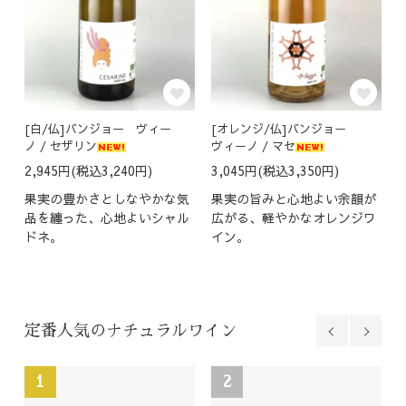
[白/仏]バンジョー ヴィー
[オレンジ/仏]バンジョー
ノ / セザリン
ヴィーノ / マセ
2,945円(税込3,240円)
3,045円(税込3,350円)
2
果実の豊かさとしなやかな気
果実の旨みと心地よい余韻が
得
品を纏った、心地よいシャル
広がる、軽やかなオレンジワ
た
ドネ。
イン。
定番人気のナチュラルワイン
1
2