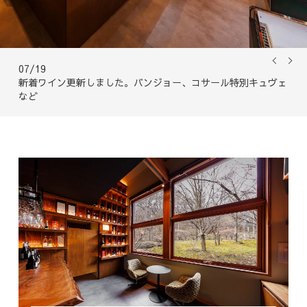
07/19
06
新着ワイン更新しました。バンジョー、コサール特別キュヴェ
都
など
ム 