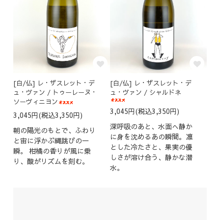
[白/仏] レ・ザスレット・デ
[白/仏] レ・ザスレット・デ
ュ・ヴァン / トゥーレーヌ・
ュ・ヴァン / シャルドネ
ソーヴィニヨン
3,045円(税込3,350円)
3,045円(税込3,350円)
深呼吸のあと、水面へ静か
朝の陽光のもとで、ふわり
に身を沈めるあの瞬間。凛
と宙に浮かぶ縄跳びの一
とした冷たさと、果実の優
瞬。 柑橘の香りが風に乗
しさが溶け合う、静かな潜
り、酸がリズムを刻む。
水。