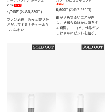
ゾー / パタポン ルージュ
ムリエお任せ２本セット
2024
6,600円(税込7,260円)
4,745円(税込5,220円)
曲がり角でふいに光が差
ファン必飲！深みと爽やか
し、見知らぬ誰かに恋をす
さが共存するナチュールら
る瞬間。 一口で、世界が少
しい味わい
し鮮やかにピントを結ぶ。
SOLD OUT
SOLD OUT