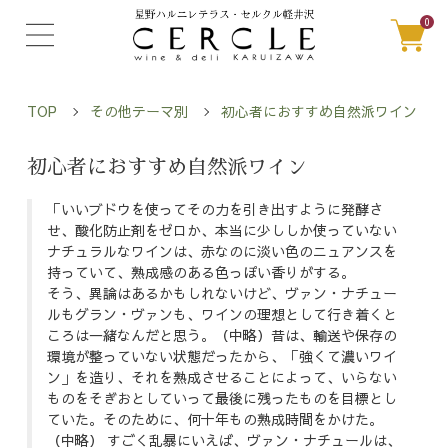
0
TOP
その他テーマ別
初心者におすすめ自然派ワイン
初心者におすすめ自然派ワイン
「いいブドウを使ってその力を引き出すように発酵さ
せ、酸化防止剤をゼロか、本当に少ししか使っていない
ナチュラルなワインは、赤なのに淡い色のニュアンスを
持っていて、熟成感のある色っぽい香りがする。
そう、異論はあるかもしれないけど、ヴァン・ナチュー
ルもグラン・ヴァンも、ワインの理想として行き着くと
ころは一緒なんだと思う。（中略）昔は、輸送や保存の
環境が整っていない状態だったから、「強くて濃いワイ
ン」を造り、それを熟成させることによって、いらない
ものをそぎおとしていって最後に残ったものを目標とし
ていた。そのために、何十年もの熟成時間をかけた。
（中略） すごく乱暴にいえば、ヴァン・ナチュールは、