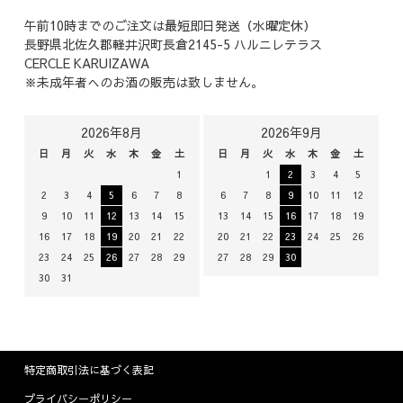
午前10時までのご注文は最短即日発送（水曜定休）
長野県北佐久郡軽井沢町長倉2145-5 ハルニレテラス
CERCLE KARUIZAWA
※未成年者へのお酒の販売は致しません。
2026年8月
2026年9月
日
月
火
水
木
金
土
日
月
火
水
木
金
土
1
1
2
3
4
5
2
3
4
5
6
7
8
6
7
8
9
10
11
12
9
10
11
12
13
14
15
13
14
15
16
17
18
19
16
17
18
19
20
21
22
20
21
22
23
24
25
26
23
24
25
26
27
28
29
27
28
29
30
30
31
特定商取引法に基づく表記
プライバシーポリシー