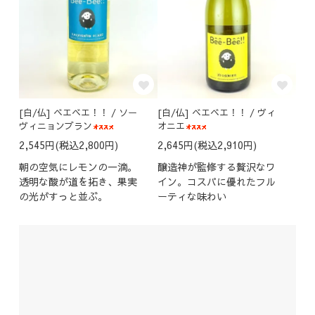
[白/仏] ベエベエ！！ / ソー
[白/仏] ベエベエ！！ / ヴィ
ヴィニョンブラン
オニエ
2,545円(税込2,800円)
2,645円(税込2,910円)
朝の空気にレモンの一滴。
醸造神が監修する贅沢なワ
透明な酸が道を拓き、果実
イン。コスパに優れたフル
の光がすっと並ぶ。
ーティな味わい