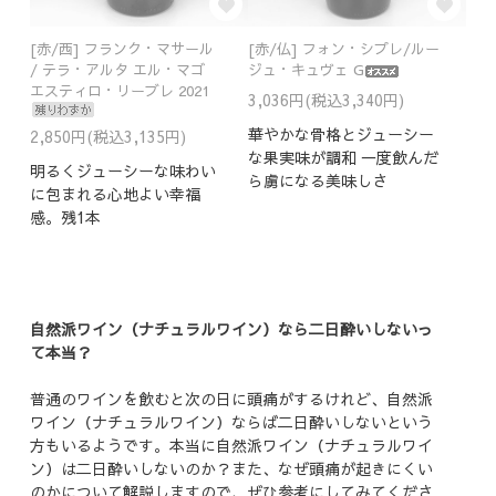
[赤/西] フランク・マサール
[赤/仏] フォン・シプレ/ルー
/ テラ・アルタ エル・マゴ
ジュ・キュヴェ G
エスティロ・リーブレ 2021
3,036円(税込3,340円)
華やかな骨格とジューシー
2,850円(税込3,135円)
な果実味が調和 一度飲んだ
明るくジューシーな味わい
ら虜になる美味しさ
に包まれる心地よい幸福
感。残1本
自然派ワイン（ナチュラルワイン）なら二日酔いしないっ
て本当？
普通のワインを飲むと次の日に頭痛がするけれど、自然派
ワイン（ナチュラルワイン）ならば二日酔いしないという
方もいるようです。本当に自然派ワイン（ナチュラルワイ
ン）は二日酔いしないのか？また、なぜ頭痛が起きにくい
のかについて解説しますので、ぜひ参考にしてみてくださ