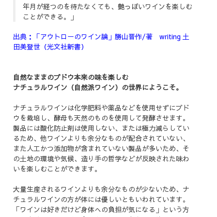
年月が経つのを待たなくても、艶っぽいワインを楽しむ
ことができる。」
出典：「アウトローのワイン論」勝山晋作/著 writing 土
田美登世（光文社新書）
自然なままのブドウ本来の味を楽しむ
ナチュラルワイン（自然派ワイン）の世界にようこそ。
ナチュラルワインは化学肥料や薬品などを使用せずにブド
ウを栽培し、酵母も天然のものを使用して発酵させます。
製品には酸化防止剤は使用しない、または極力減らしてい
るため、他ワインよりも余分なものが配合されていない、
また人工かつ添加物が含まれていない製品が多いため、そ
の土地の環境や気候、造り手の哲学などが反映された味わ
いを楽しむことができます。
大量生産されるワインよりも余分なものが少ないため、ナ
チュラルワインの方が体には優しいともいわれています。
「ワインは好きだけど身体への負担が気になる」という方