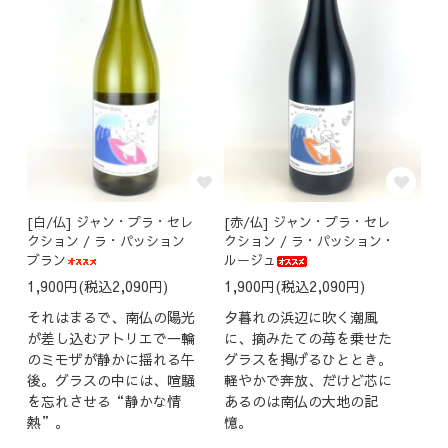
[白/仏] ジャン・プラ・セレ
[赤/仏] ジャン・プラ・セレ
クション / ラ・パッション
クション / ラ・パッション・
ブラン
ルージュ
1,900円(税込2,090円)
1,900円(税込2,090円)
それはまるで、南仏の陽光
夕暮れの浜辺に吹く潮風
が差し込むアトリエで一輪
に、摘みたての苺を乗せた
のミモザが静かに揺れる午
グラスを掲げるひととき。
後。グラスの中には、喧騒
軽やかで奔放、だけど芯に
を忘れさせる“静かな情
あるのは南仏の大地の記
熱”。
憶。