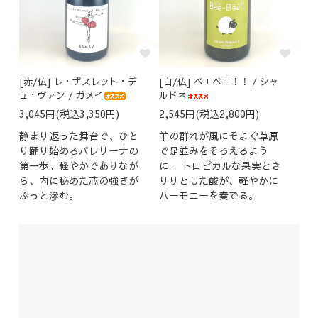
[赤/仏] レ・ザスレット・デ
[白/仏] ベエベエ！！ / シャ
ュ・ヴァン / ガメイ
ルドネ
3,045円(税込3,350円)
2,545円(税込2,800円)
静まり返った舞台で、ひと
羊の群れが風にそよぐ草原
り踊り始めるバレリーナの
で足並みをそろえるよう
第一歩。軽やかでありなが
に。 トロピカルな果実とき
ら、内に秘めた芯の強さが
りりとした酸が、軽やかに
ふっと滲む。
ハーモニーを奏でる。