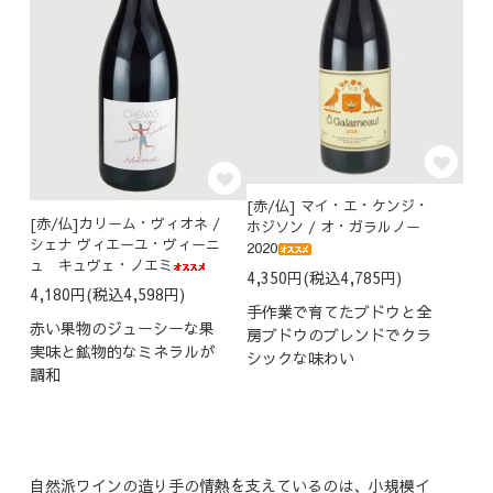
[赤/仏] マイ・エ・ケンジ・
[赤/仏]カリーム・ヴィオネ /
ホジソン / オ・ガラルノー
シェナ ヴィエーユ・ヴィーニ
2020
ュ キュヴェ・ノエミ
4,350円(税込4,785円)
4,180円(税込4,598円)
手作業で育てたブドウと全
赤い果物のジューシーな果
房ブドウのブレンドでクラ
実味と鉱物的なミネラルが
シックな味わい
調和
自然派ワインの造り手の情熱を支えているのは、小規模イ