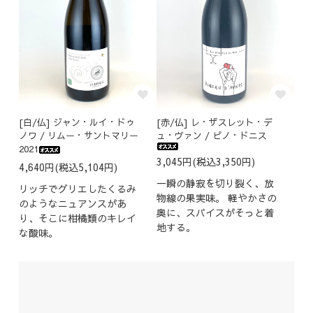
[白/仏] ジャン・ルイ・ドゥ
[赤/仏] レ・ザスレット・デ
ノワ / リムー・サントマリー
ュ・ヴァン / ピノ・ドニス
2021
3,045円(税込3,350円)
4,640円(税込5,104円)
一瞬の静寂を切り裂く、放
リッチでグリエしたくるみ
物線の果実味。 軽やかさの
のようなニュアンスがあ
奥に、スパイスがそっと着
り、そこに柑橘類のキレイ
地する。
な酸味。