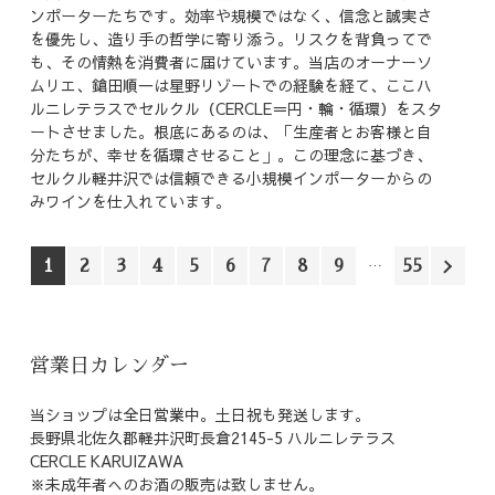
ンポーターたちです。効率や規模ではなく、信念と誠実さ
を優先し、造り手の哲学に寄り添う。リスクを背負ってで
も、その情熱を消費者に届けています。当店のオーナーソ
ムリエ、鎗田順一は星野リゾートでの経験を経て、ここハ
ルニレテラスでセルクル（CERCLE＝円・輪・循環）をスタ
ートさせました。根底にあるのは、「生産者とお客様と自
分たちが、幸せを循環させること」。この理念に基づき、
セルクル軽井沢では信頼できる小規模インポーターからの
みワインを仕入れています。
1
2
3
4
5
6
7
8
9
55
営業日カレンダー
当ショップは全日営業中。土日祝も発送します。
長野県北佐久郡軽井沢町長倉2145-5 ハルニレテラス
CERCLE KARUIZAWA
※未成年者へのお酒の販売は致しません。