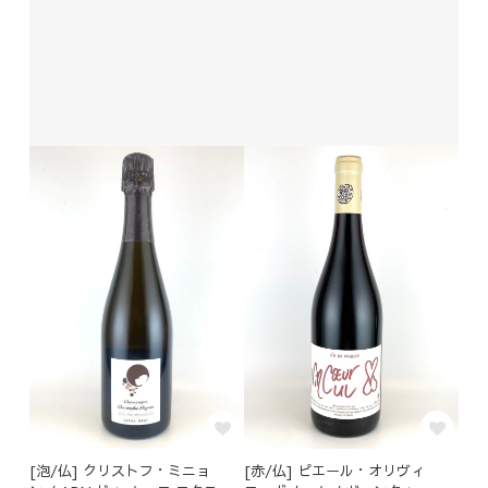
[泡/仏] クリストフ・ミニョ
[赤/仏] ピエール・オリヴィ