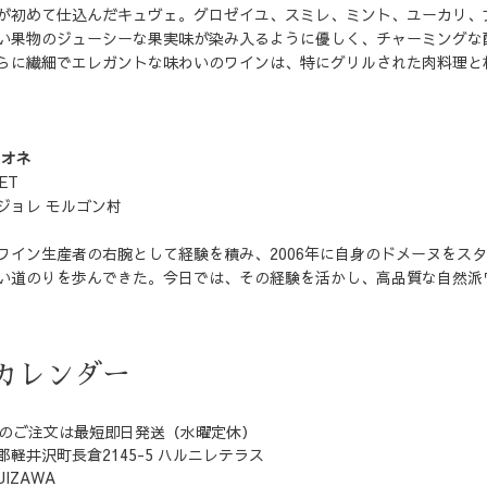
が初めて仕込んだキュヴェ。グロゼイユ、スミレ、ミント、ユーカリ、
い果物のジューシーな果実味が染み入るように優しく、チャーミングな
らに繊細でエレガントな味わいのワインは、特にグリルされた肉料理と
ィオネ
NET
ジョレ モルゴン村
ワイン生産者の右腕として経験を積み、2006年に自身のドメーヌをス
い道のりを歩んできた。今日では、その経験を活かし、高品質な自然派
カレンダー
でのご注文は最短即日発送（水曜定休）
軽井沢町長倉2145-5 ハルニレテラス
UIZAWA