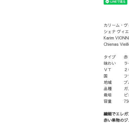
カリーム・ヴ
シェナ ヴィエ
Karim VION
Chienas Viei
タイプ 赤
味わい ラ
ＶＴ ２
国 フラ
地域 ブルゴ
品種 ガ
栽培 ビオ
容量 750
繊細でエレガ
赤い果物のジ