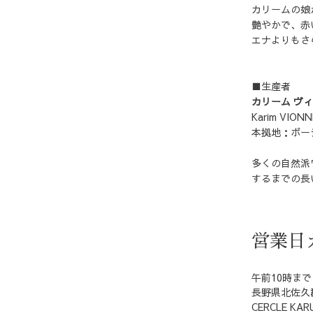
カリームの娘
艶やかで、赤
エナよりもさ
■生産者
カリーム ヴ
Karim VION
本拠地：ボー
多くの自然派
するまでの長
営業日
午前10時ま
長野県北佐久郡
CERCLE KAR