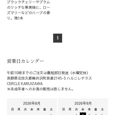
ブラックチェリーやプラム
のリッチな果実味に、ロー
ズマリーなどのハーブの香
り。残1本
1
営業日カレンダー
午前10時までのご注文は最短即日発送（水曜定休）
長野県北佐久郡軽井沢町長倉2145-5 ハルニレテラス
CERCLE KARUIZAWA
※未成年者へのお酒の販売は致しません。
2026年8月
2026年9月
日
月
火
水
木
金
土
日
月
火
水
木
金
土