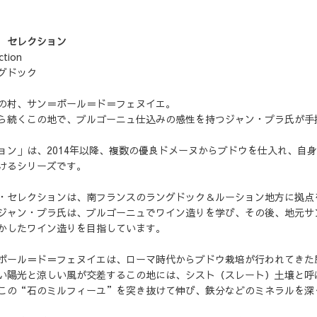
 セレクション
ction
グドック
の村、サン＝ポール＝ド＝フェヌイエ。
ら続くこの地で、ブルゴーニュ仕込みの感性を持つジャン・プラ氏が手
ョン」は、2014年以降、複数の優良ドメーヌからブドウを仕入れ、自
けるシリーズです。
・セレクションは、南フランスのラングドック＆ルーション地方に拠点
ジャン・プラ氏は、ブルゴーニュでワイン造りを学び、その後、地元サ
かしたワイン造りを目指しています。
ポール＝ド＝フェヌイエは、ローマ時代からブドウ栽培が行われてきた
い陽光と涼しい風が交差するこの地には、シスト（スレート）土壌と呼
この“石のミルフィーユ”を突き抜けて伸び、鉄分などのミネラルを深