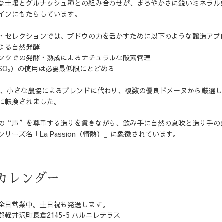
な土壌とグルナッシュ種との組み合わせが、まろやかさに鋭いミネラル
インにもたらしています。
・セレクションでは、ブドウの力を活かすために以下のような醸造アプ
よる自然発酵
ンクでの発酵・熟成によるナチュラルな酸素管理
SO₂）の使用は必要最低限にとどめる
降は、小さな農協によるブレンドに代わり、複数の優良ドメーヌから厳選
に転換されました。
の“声”を尊重する造りを貫きながら、飲み手に自然の息吹と造り手の
リーズ名「La Passion（情熱）」に象徴されています。
カレンダー
全日営業中。土日祝も発送します。
軽井沢町長倉2145-5 ハルニレテラス