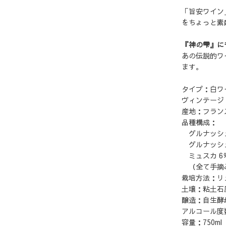
「旨安ワイン
をちょっと素
『神の雫』に
あの伝説的ワ
ます。
タイプ：白ワ
ヴィンテージ：
産地：フラン
品種構成：
グルナッシュ
グルナッシュ
ミュスカ 6
（全て手摘み
栽培方法：リ
土壌：粘土石
醸造：自生酵
アルコール度数：
容量：750ml