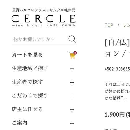
TOP
ラ
[白/
ョン /
0
カートを見る
生産地域で探す
45821383635
生産者で探す
それはまるで
が静かに揺れ
こだわりで探す
かな情熱”。
店主に任せる
1,900円
ご案内