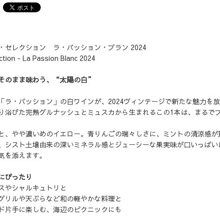
・セレクション ラ・パッション・ブラン 2024
ction - La Passion Blanc 2024
そのまま味わう、“太陽の白”
「ラ・パッション」の白ワインが、2024ヴィンテージで新たな魅力を
り浴びた完熟グルナッシュとミュスカから生まれるこの1本は、まるで
と、やや濃いめのイエロー。青りんごの瑞々しさに、ミントの清涼感が
、シスト土壌由来の深いミネラル感とジューシーな果実味が口いっぱい
気を添えます。
にぴったり
スやシャルキュトリと
グリルや天ぷらなど和の軽やかな料理と
ド片手に楽しむ、海辺のピクニックにも