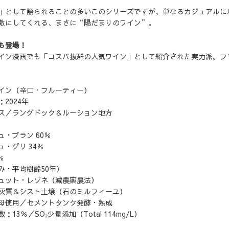
」として語られることの多いこのシリーズですが、単なるカジュアルに
敵にしてくれる、まさに“陽だまりのワイン”。
も登場！
イン漫画でも「コスパ抜群の人気ワイン」として紹介された実力派。フ
イン（辛口・フルーティー）
2024年
ス／ラングドック＆ルーション地方
・ブラン 60％
・グリ 34％
％
・平均樹齢50年）
ュット・レゾネ（減農薬農法）
灰質＆シスト土壌（石のミルフィーユ）
母使用／セメントタンク発酵・熟成
13％／SO₂少量添加（Total 114mg/L）