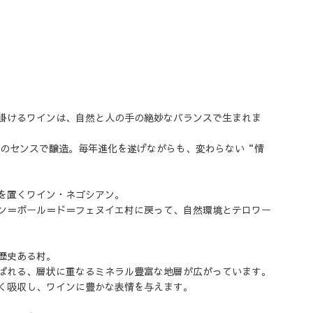
掛けるワインは、自然と人の手の絶妙なバランスで生まれま
身のセンスで醸造。毎年進化を遂げながらも、変わらない“情
を置くワイン・ネゴシアン。
ン＝ポール＝ド＝フェヌイエ村に戻って、自然環境とテロワー
歴史ある村。
ばれる、層状に重なるミネラル豊富な地層が広がっています。
く吸収し、ワインに豊かな表情を与えます。