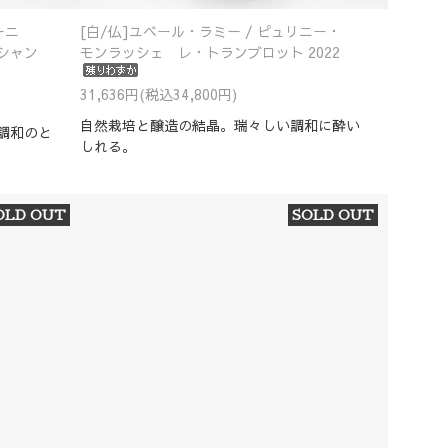
ーニ
[白/仏]ユベール・ラミー / ピュリニー・
シャン
モンラッシェ レ・トランブロット 2022
31,636円(税込34,800円)
自然栽培と醸造の結晶。瑞々しい調和に酔い
調和のと
しれる。
OLD OUT
SOLD OUT