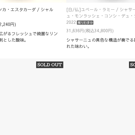
ィンカ・エスタカーダ / シャル
[白/仏]ユベール・ラミー / シャサ
ュ・モンラッシェ・コンシ・デュ・
2022
2,240円)
31,636円(税込34,800円)
広がるフレッシュで綺麗なリン
剌とした酸味。
シャサーニュの異色な構造が奏でる
れた味わい。
SOLD OUT
S