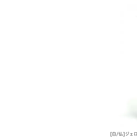
[白/仏]ジェ