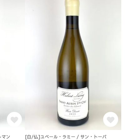
レマン
[白/仏]ユベール・ラミー / サン・トーバ