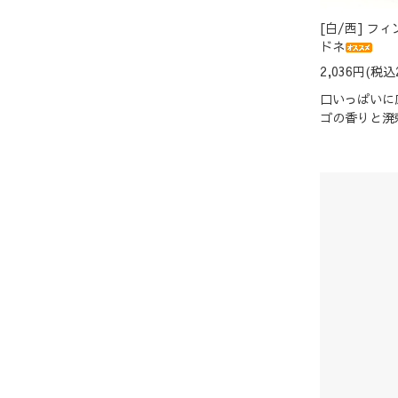
[白/西] フ
ドネ
2,036円(税込
口いっぱいに
ゴの香りと溌