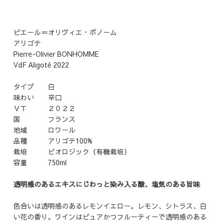
ピエール＝オリヴィエ・ボノーム
アリゴテ
Pierre-Olivier BONHOMME
VdF Aligoté 2022
タイプ 白
味わい 辛口
ＶＴ ２０２２
国 フランス
地域 ロワール
品種 アリゴテ100%
栽培 ビオロジック（有機栽培）
容量 750ml
透明感のあるエキスにじわっと染み入る酸、塩気のある旨味
色合いは透明感のあるレモンイエロー。レモン、シトラス、白
い花の香り。ワインはピュアかつフルーティーで透明感のある