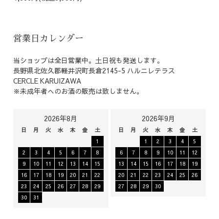
営業日カレンダー
当ショップは全日営業中。土日祝も発送します。
長野県北佐久郡軽井沢町長倉2145-5 ハルニレテラス
CERCLE KARUIZAWA
※未成年者へのお酒の販売は致しません。
2026年8月
2026年9月
日
月
火
水
木
金
土
日
月
火
水
木
金
土
1
1
2
3
4
5
2
3
4
5
6
7
8
6
7
8
9
10
11
12
9
10
11
12
13
14
15
13
14
15
16
17
18
19
16
17
18
19
20
21
22
20
21
22
23
24
25
26
23
24
25
26
27
28
29
27
28
29
30
30
31