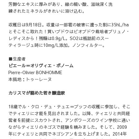
芳醇なエキスに厚みがあり、線の細い酸、滋味深く洗
練されたミネラルがきれいに溶け込む。
収穫日は9月18日。収量は一部雹の被害に遭った割に35hL/ha
とそこそこ取れた！買いブドウはビオブドウ栽培者ブリュノ・
レディスから！残糖は0.9g/L。SO2は瓶詰前のスー
ティラージュ時に10mg/L添加。ノンフィルター。
■生産者
ピエール＝オリヴィエ・ボノーム
Pierre-Olivier BONHOMME
本拠地：トゥーレーヌ
カリスマが認めた若き醸造家
18歳でル・クロ・デュ・テュエ＝ブッフの収穫に参加し、そこ
でティエリに才能を見出されました。以降、ティエリと共同経
営者を前提にスカウトされ、アンボワーズのワイン学校に通い
ながらティエリのネゴスで経験を積みました。そして、2009
年にティエリと共同でネゴシアンを立ち上げました。2014年