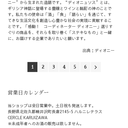
ニー”から生まれた造語です。“ディオニュソス”とは、
ギリシア神話に登場する豊穣とワインと酩酊の神のことで
す。私たちの使命は「酒」「食」「語らい」を通じて、す
てきな生活文化を創造し心豊かな社会の実現に貢献するこ
とです。「感動！ コーディネーター ディオニー」選りす
ぐりの商品を、それらを取り巻く「ステキなもの」と一緒
に、お届けする企業でありたいと願います。
出典：ディオニー
1
2
3
4
5
6
営業日カレンダー
当ショップは全日営業中。土日祝も発送します。
長野県北佐久郡軽井沢町長倉2145-5 ハルニレテラス
CERCLE KARUIZAWA
※未成年者へのお酒の販売は致しません。