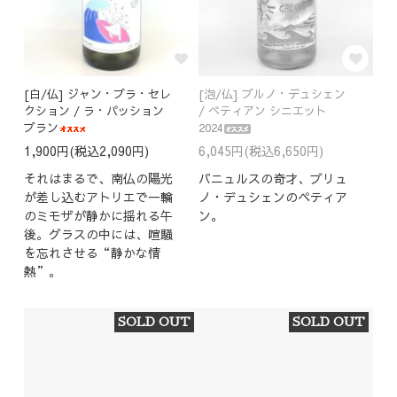
[白/仏] ジャン・プラ・セレ
[泡/仏] ブルノ・デュシェン
クション / ラ・パッション
/ ペティアン シニエット
ブラン
2024
1,900円(税込2,090円)
6,045円(税込6,650円)
それはまるで、南仏の陽光
バニュルスの奇才、ブリュ
が差し込むアトリエで一輪
ノ・デュシェンのペティア
のミモザが静かに揺れる午
ン。
後。グラスの中には、喧騒
を忘れさせる“静かな情
熱”。
SOLD OUT
SOLD OUT