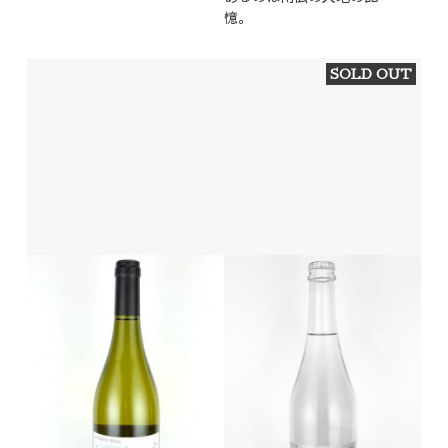
憶。
SOLD OUT