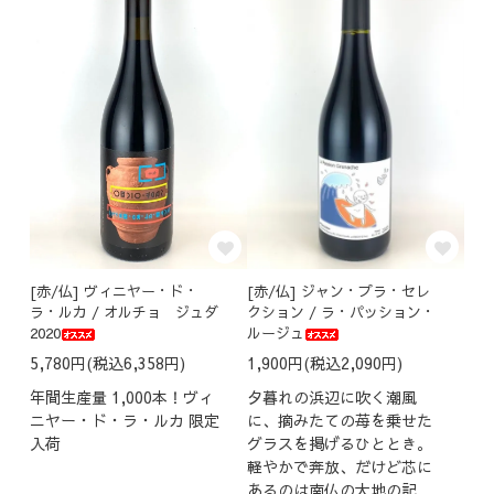
[赤/仏] ヴィニヤー・ド・
[赤/仏] ジャン・プラ・セレ
ラ・ルカ / オルチョ ジュダ
クション / ラ・パッション・
2020
ルージュ
5,780円(税込6,358円)
1,900円(税込2,090円)
年間生産量 1,000本！ヴィ
夕暮れの浜辺に吹く潮風
ニヤー・ド・ラ・ルカ 限定
に、摘みたての苺を乗せた
入荷
グラスを掲げるひととき。
軽やかで奔放、だけど芯に
あるのは南仏の大地の記