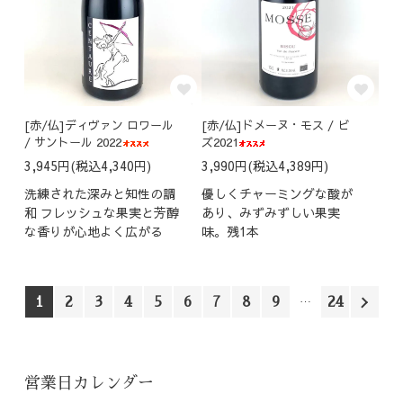
[赤/仏]ディヴァン ロワール
[赤/仏]ドメーヌ・モス / ビ
/ サントール 2022
ズ2021
3,945円(税込4,340円)
3,990円(税込4,389円)
洗練された深みと知性の調
優しくチャーミングな酸が
和 フレッシュな果実と芳醇
あり、みずみずしい果実
な香りが心地よく広がる
味。残1本
1
2
3
4
5
6
7
8
9
24
営業日カレンダー