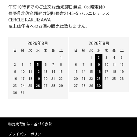
午前10時までのご注文は最短即日発送（水曜定休）
長野県北佐久郡軽井沢町長倉2145-5 ハルニレテラス
CERCLE KARUIZAWA
※未成年者へのお酒の販売は致しません。
2026年8月
2026年9月
日
月
火
水
木
金
土
日
月
火
水
木
金
土
1
1
2
3
4
5
2
3
4
5
6
7
8
6
7
8
9
10
11
12
9
10
11
12
13
14
15
13
14
15
16
17
18
19
16
17
18
19
20
21
22
20
21
22
23
24
25
26
23
24
25
26
27
28
29
27
28
29
30
30
31
特定商取引法に基づく表記
プライバシーポリシー