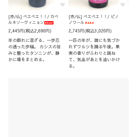
[赤/仏] ベエベエ！！/ カベ
[赤/仏] ベエベエ！！/ ピノ
ルネソーヴィニョン
ノワール
2,445円(税込2,690円)
2,745円(税込3,020円)
羊の群れに混ざる、一歩芯
一匹の羊が、誰にも気づか
の通った歩幅。 カシスの旨
れずワルツを踊る午後。果
みと整ったタンニンが、静
実の香りがふわりと跳ね
かに場をまとめる。
て、気品があとを追いかけ
る。