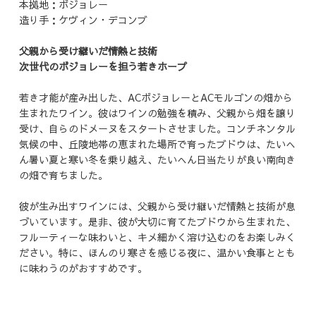
本拠地：ボジョレー
造り手：ケヴィン・デコンブ
父親から受け継いだ情熱と技術
次世代のボジョレーを担う若きホープ
若き才能が産み出した、ACボジョレーとACモルゴンの畑から
生まれたワイン。彼はワインの勉強を積み、父親から畑を譲り
受け、自らのドメーヌをスタートさせました。コンチネンタル
気候の中、丘陵地帯の恵まれた場所で育ったブドウは、たいへ
ん暑い夏と寒い冬を乗り越え、たいへん日当たりが良い南向き
の畑で育ちました。
彼が生み出すワインには、父親から受け継いだ情熱と技術が息
づいています。是非、彼が大切に育てたブドウから生まれた、
フルーティーな味わいと、キメ細かく溶け込むのをお楽しみく
ださい。特に、ほんのり寒さを感じる夜に、温かい食事ととも
に味わうのがおすすめです。