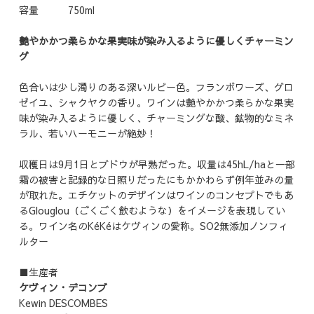
容量 750ml
艶やかかつ柔らかな果実味が染み入るように優しくチャーミン
グ
色合いは少し濁りのある深いルビー色。フランボワーズ、グロ
ゼイユ、シャクヤクの香り。ワインは艶やかかつ柔らかな果実
味が染み入るように優しく、チャーミングな酸、鉱物的なミネ
ラル、若いハーモニーが絶妙！
収穫日は9月1日とブドウが早熟だった。収量は45hL/haと一部
霜の被害と記録的な日照りだったにもかかわらず例年並みの量
が取れた。エチケットのデザインはワインのコンセプトでもあ
るGlouglou（ごくごく飲むような）をイメージを表現してい
る。ワイン名のKéKéはケヴィンの愛称。SO2無添加ノンフィ
ルター
■生産者
ケヴィン・デコンブ
Kewin DESCOMBES