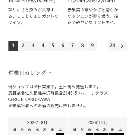
16,400円(税込18,040円)
11,245円(税込12,370円)
華やかさと深みが共存す
赤果実の華やかさと滑らか
る、しっとりエレガントな
なタンニンが寄り添う、端
ワイン。
正で軽やかなサントネイ。
1
2
3
4
5
6
7
8
9
24
営業日カレンダー
当ショップは全日営業中。土日祝も発送します。
長野県北佐久郡軽井沢町長倉2145-5 ハルニレテラス
CERCLE KARUIZAWA
※未成年者へのお酒の販売は致しません。
2026年8月
2026年9月
日
月
火
水
木
金
土
日
月
火
水
木
金
土