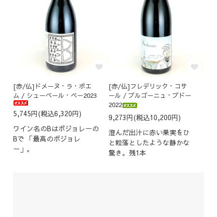
[赤/仏]ドメーヌ・ラ・ボエ
[赤/仏]フレデリック・コサ
ム / シューペール・ベー2023
ール / ブルゴーニュ・ブドー
2022
5,745円(税込6,320円)
9,273円(税込10,200円)
ワイン名のBはボジョレーの
澄んだ出汁に赤い果実をひ
Bで 「最高のボジョレ
と粒落としたような静かな
ー」。
驚き。残1本