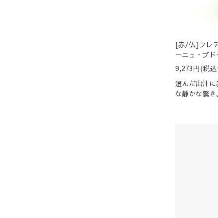
[赤/仏]フレ
ーニュ・ブドー
9,273円(税込1
澄んだ出汁に
な静かな驚き