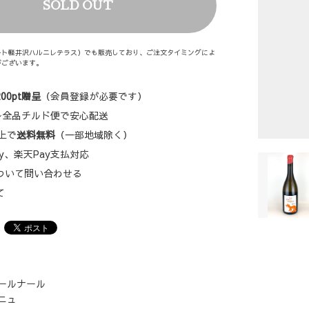
SOLD OUT
ート軽井沢ハルニレテラス）でも販売しており、ご注文タイミングによ
がございます。
200pt贈呈
（会員登録が必要です）
円〜全品チルド便で安心配送
以上で
送料無料
（一部地域除く）
 Pay、楽天Pay支払対応
について問い合わせる
て
ールナール
ニュ