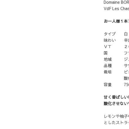
Domaine BO
VdF Les Cha
お一人様１本
タイプ 白
味わい 辛
ＶＴ ２
国 フラ
地域 ジ
品種 サヴ
栽培 ビオ
酸化防
容量 750
甘く香ばしい
酸化させない
レモンや柚子
としたストラ