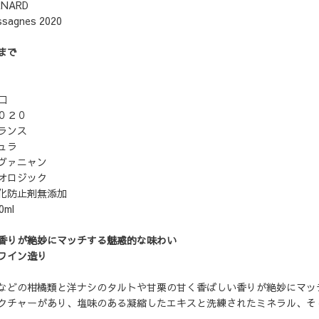
RNARD
ssagnes 2020
まで
口
０２０
ンス
ュラ
ァニャン
ロジック
止剤無添加
ml
香りが絶妙にマッチする魅惑的な味わい
ワイン造り
などの柑橘類と洋ナシのタルトや甘栗の甘く香ばしい香りが絶妙にマッ
クチャーがあり、塩味のある凝縮したエキスと洗練されたミネラル、そ