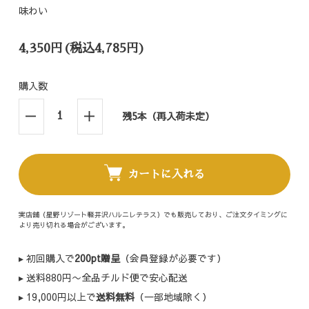
味わい
4,350円(税込4,785円)
購入数
残5本（再入荷未定）
カートに入れる
実店舗（星野リゾート軽井沢ハルニレテラス）でも販売しており、ご注文タイミングに
より売り切れる場合がございます。
▸ 初回購入で
200pt贈呈
（会員登録が必要です）
▸ 送料880円〜全品チルド便で安心配送
▸ 19,000円以上で
送料無料
（一部地域除く）