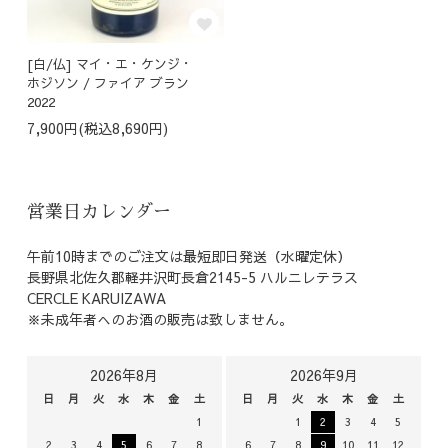
[白/仏] マイ・エ・ケンジ・
ホジソン / ファイア ブラン
2022
7,900円(税込8,690円)
営業日カレンダー
午前10時までのご注文は最短即日発送（水曜定休）
長野県北佐久郡軽井沢町長倉2145-5 ハルニレテラス
CERCLE KARUIZAWA
※未成年者へのお酒の販売は致しません。
2026年8月
2026年9月
日
月
火
水
木
金
土
日
月
火
水
木
金
土
1
1
2
3
4
5
2
3
4
5
6
7
8
6
7
8
9
10
11
12