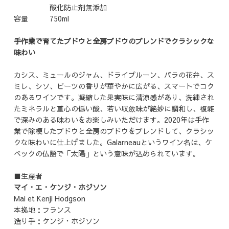
酸化防止剤無添加
容量 750ml
手作業で育てたブドウと全房ブドウのブレンドでクラシックな
味わい
カシス、ミュールのジャム、ドライプルーン、バラの花弁、ス
ミレ、シソ、ビーツの香りが華やかに広がる、スマートでコク
のあるワインです。凝縮した果実味に清涼感があり、洗練され
たミネラルと重心の低い酸、若い収斂味が絶妙に調和し、複雑
で深みのある味わいをお楽しみいただけます。2020年は手作
業で除梗したブドウと全房のブドウをブレンドして、クラシッ
クな味わいに仕上げました。Galarneauというワイン名は、ケ
ベックの仏語で「太陽」という意味が込められています。
■生産者
マイ・エ・ケンジ・ホジソン
Mai et Kenji Hodgson
本拠地：フランス
造り手：ケンジ・ホジソン