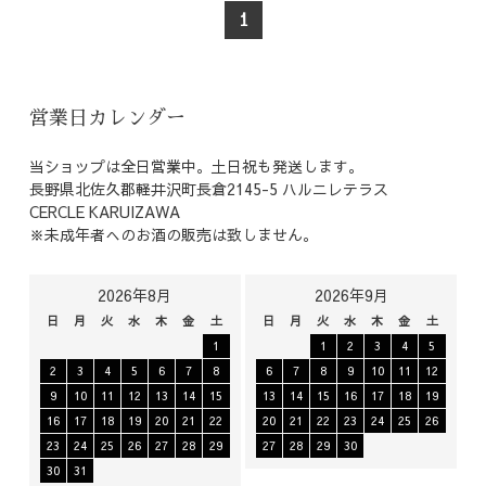
1
営業日カレンダー
当ショップは全日営業中。土日祝も発送します。
長野県北佐久郡軽井沢町長倉2145-5 ハルニレテラス
CERCLE KARUIZAWA
※未成年者へのお酒の販売は致しません。
2026年8月
2026年9月
日
月
火
水
木
金
土
日
月
火
水
木
金
土
1
1
2
3
4
5
2
3
4
5
6
7
8
6
7
8
9
10
11
12
9
10
11
12
13
14
15
13
14
15
16
17
18
19
16
17
18
19
20
21
22
20
21
22
23
24
25
26
23
24
25
26
27
28
29
27
28
29
30
30
31