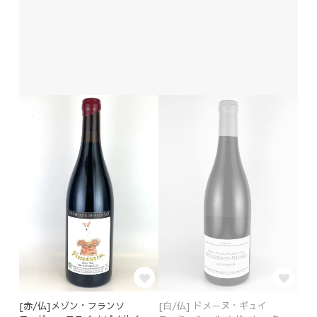
[赤/仏]メゾン・フランソ
[白/仏] ドメーヌ・ギュイ