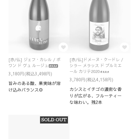
[赤/仏] ジェフ・カレル / ポ
[赤/仏]ドメーヌ・クードレ /
ワン ド ヴュ ルージュ
シラー メラッス ド プルミエ
ール カリテ2020
3,180円(税込3,498円)
3,780円(税込4,158円)
旨みのある酸、果実味が溶
カシスとイチゴの濃密な香
け込みバランス◎
りが広がる、フルーティー
な味わい。残2本
SOLD OUT