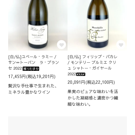
[白/仏]ユベール・ラミー /
[白/仏] フィリップ・パカレ
サン＝トーバン ラ・プラン
/ モンテリー プルミエ クリ
セ 2022
ュ シャトー・ガイヤール
2022
17,455円(税込19,201円)
20,091円(税込22,100円)
贅沢な手仕事で生まれた、
果実のピュアな味わいを活
ミネラル豊かなワイン
かした凝縮感と濃密かつ繊
細な味わい。