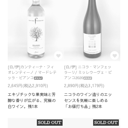
[白/伊]カンティーナ・フィ
[白/伊] ニコラ・マンフェッ
オレンティーノ / マードレテ
ラーリ/ ミッレウーヴェ・ビ
ッラ・ビアンコ
アンコ2020
2,645円(税込2,910円)
2,890円(税込3,179円)
エキゾチックな果実味と芳
ニコラのワイン造りのエッ
醇な香りが広がる、究極の
センスを気軽に楽しめる
白ワイン。残1本
「お値打ち品」残2本
SOLD OUT
SOLD OUT