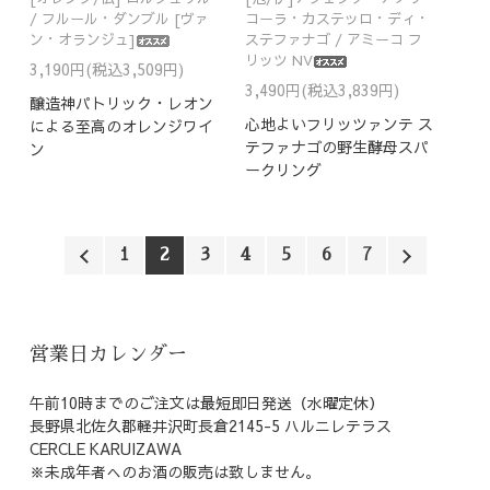
/ フルール・ダンブル [ヴァ
コーラ・カステッロ・ディ・
ン・オランジュ]
ステファナゴ / アミーコ フ
リッツ NV
3,190円(税込3,509円)
3,490円(税込3,839円)
醸造神パトリック・レオン
心地よいフリッツァンテ ス
による至高のオレンジワイ
テファナゴの野生酵母スパ
ン
ークリング
1
2
3
4
5
6
7
営業日カレンダー
午前10時までのご注文は最短即日発送（水曜定休）
長野県北佐久郡軽井沢町長倉2145-5 ハルニレテラス
CERCLE KARUIZAWA
※未成年者へのお酒の販売は致しません。