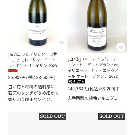
[白/仏]フレデリック・コサ
[白/仏]ユベール・ラミー /
ール / モレ・サン・ドニ・
サン・トーバン・ブラン 1er
レ・モン・リュイザン 2023
デリエール・シェ・エドゥア
ール オート・デンシテ 2022
25,909円(税込28,500円)
白い花と柑橘の透明感に、
148,364円(税込163,200円)
石灰のタッチがきめ細かく
入手困難の超希少キュヴェ
寄り添う端正なワイン。
SOLD OUT
SOLD OUT