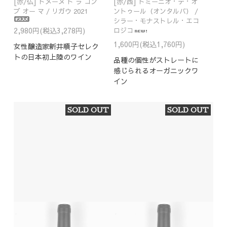
[赤/仏] ドメーヌ ド ラ コン
[赤/西] ドミーニオ・デ・オ
ブ オー マ / リガウ 2021
ントゥール（オンタルバ） /
シラー・モナストレル・エコ
2,980円(税込3,278円)
ロジコ
1,600円(税込1,760円)
女性醸造家新井順子セレク
トの日本初上陸のワイン
品種の個性がストレートに
感じられるオーガニックワ
イン
SOLD OUT
SOLD OUT