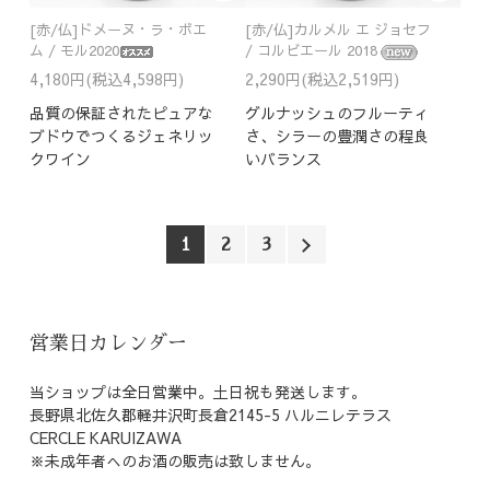
[赤/仏]ドメーヌ・ラ・ボエ
[赤/仏]カルメル エ ジョセフ
ム / モル2020
/ コルビエール 2018
4,180円(税込4,598円)
2,290円(税込2,519円)
品質の保証されたピュアな
グルナッシュのフルーティ
ブドウでつくるジェネリッ
さ、シラーの豊潤さの程良
クワイン
いバランス
1
2
3
営業日カレンダー
当ショップは全日営業中。土日祝も発送します。
長野県北佐久郡軽井沢町長倉2145-5 ハルニレテラス
CERCLE KARUIZAWA
※未成年者へのお酒の販売は致しません。