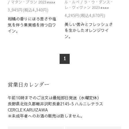
/ マタン・ブラン 2023
ル・ルべ / ラ・ウ・ダンス・
レ・ヴィヴァン 2023
3,945円(税込4,340円)
4,245円(税込4,670円)
柑橘の香りにほろ苦さや塩
美しい苦みとフレッシュさ
気を伴う果実感を持つ白ワ
を生かしたオレンジワイ
イン。
ン。
1
営業日カレンダー
午前10時までのご注文は最短即日発送（水曜定休）
長野県北佐久郡軽井沢町長倉2145-5 ハルニレテラス
CERCLE KARUIZAWA
※未成年者へのお酒の販売は致しません。