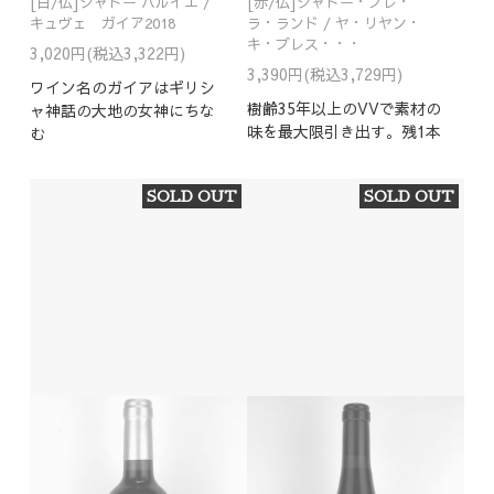
[白/仏]シャトー バルイエ /
[赤/仏]シャトー・プレ・
キュヴェ ガイア2018
ラ・ランド / ヤ・リヤン・
キ・プレス・・・
3,020円(税込3,322円)
3,390円(税込3,729円)
ワイン名のガイアはギリシ
樹齢35年以上のVVで素材の
ャ神話の大地の女神にちな
味を最大限引き出す。残1本
む
SOLD OUT
SOLD OUT