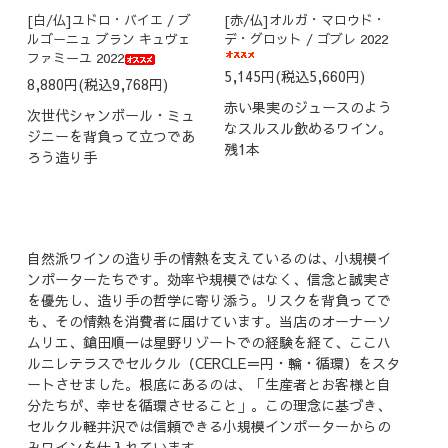
[白/仏]ユドロ・バイエ / ブ
[赤/仏]オルガ・マロウド・
ルゴーニュ ブラン キュヴェ
デ・グロット / ゴブレ 2022
ファミーユ 2022
5,145円(税込5,660円)
8,880円(税込9,768円)
赤い果実のジュースのよう
次世代シャンボール・ミュ
なスルスル飲めるワイン。
ジニーを背負って立つであ
残1本
ろう造り手
自然派ワインの造り手の情熱を支えているのは、小規模イ
ンポーターたちです。効率や規模ではなく、信念と誠実さ
を優先し、造り手の哲学に寄り添う。リスクを背負ってで
も、その情熱を消費者に届けています。当店のオーナーソ
ムリエ、鎗田順一は星野リゾートでの経験を経て、ここハ
ルニレテラスでセルクル（CERCLE＝円・輪・循環）をスタ
ートさせました。根底にあるのは、「生産者とお客様と自
分たちが、幸せを循環させること」。この理念に基づき、
セルクル軽井沢では信頼できる小規模インポーターからの
みワインを仕入れています。