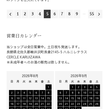
1
2
3
4
5
6
7
8
9
55
営業日カレンダー
当ショップは全日営業中。土日祝も発送します。
長野県北佐久郡軽井沢町長倉2145-5 ハルニレテラス
CERCLE KARUIZAWA
※未成年者へのお酒の販売は致しません。
2026年8月
2026年9月
日
月
火
水
木
金
土
日
月
火
水
木
金
土
1
1
2
3
4
5
2
3
4
5
6
7
8
6
7
8
9
10
11
12
9
10
11
12
13
14
15
13
14
15
16
17
18
19
16
17
18
19
20
21
22
20
21
22
23
24
25
26