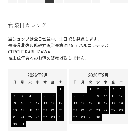
営業日カレンダー
当ショップは全日営業中。土日祝も発送します。
長野県北佐久郡軽井沢町長倉2145-5 ハルニレテラス
CERCLE KARUIZAWA
※未成年者へのお酒の販売は致しません。
2026年8月
2026年9月
日
月
火
水
木
金
土
日
月
火
水
木
金
土
1
1
2
3
4
5
2
3
4
5
6
7
8
6
7
8
9
10
11
12
9
10
11
12
13
14
15
13
14
15
16
17
18
19
16
17
18
19
20
21
22
20
21
22
23
24
25
26
23
24
25
26
27
28
29
27
28
29
30
30
31